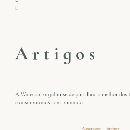
A
r
t
i
g
o
s
A Winecom orgulha-se de partilhar o melhor das t
transmontanas com o mundo.
Suscrever
Artigos