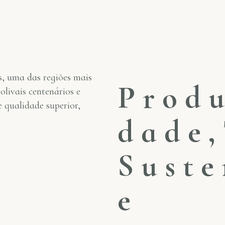
, uma das regiões mais
P
r
o
d
u
livais centenários e
e qualidade superior,
d
a
d
e
,
S
u
s
t
e
e