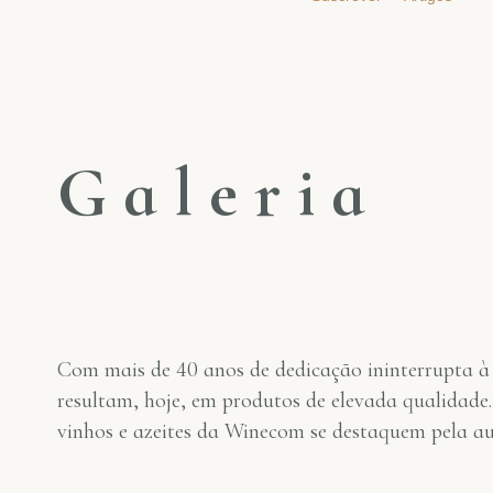
G
a
l
e
r
i
a
Com mais de 40 anos de dedicação ininterrupta à 
resultam, hoje, em produtos de elevada qualidade.
vinhos e azeites da Winecom se destaquem pela aut