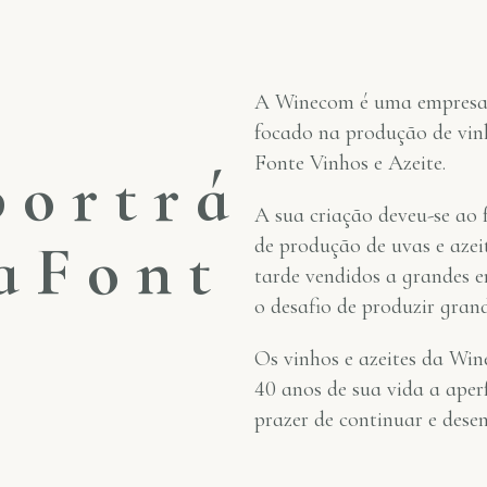
A Winecom é uma empresa f
focado na produção de vinh
Fonte Vinhos e Azeite.
p
o
r
t
r
á
A sua criação deveu-se ao 
a
F
o
n
t
de produção de uvas e azei
tarde vendidos a grandes e
o desafio de produzir grand
Os vinhos e azeites da Win
40 anos de sua vida a aper
prazer de continuar e desen