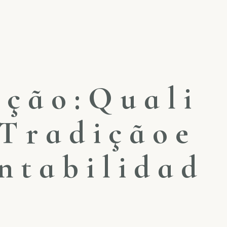
ç
ã
o
:
Q
u
a
l
i
T
r
a
d
i
ç
ã
o
e
n
t
a
b
i
l
i
d
a
d