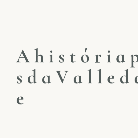
A
h
i
s
t
ó
r
i
a
s
d
a
V
a
l
l
e
d
e